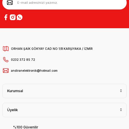
ORHAN ŞAİK GÖKYAY CAD NO:1/B KARŞIYAKA / İZMİR
0232 372 85 72
andiranelektronik@hotmail.com
Kurumsal
Üyelik
%100 Güvenilir