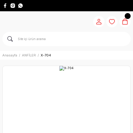
Anasayfa
ANFİLER
X-704