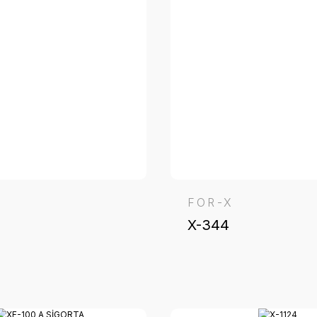
FOR-X
X-344