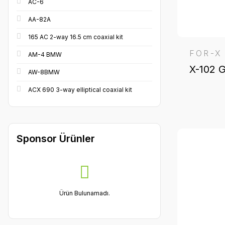
AC-6
AA-82A
165 AC 2-way 16.5 cm coaxial kit
FOR-X
AM-4 BMW
X-102 
AW-8BMW
ACX 690 3-way elliptical coaxial kit
Sponsor Ürünler
Ürün Bulunamadı.