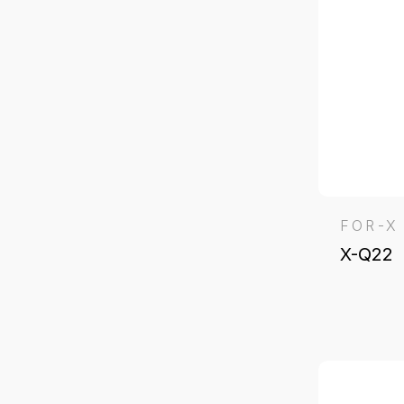
FOR-X
X-Q22