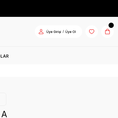
/
Üye Girişi
Üye Ol
OLAR
 A