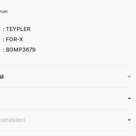
orum
TEYPLER
FOR-X
BGMP3679
si
çenekleri