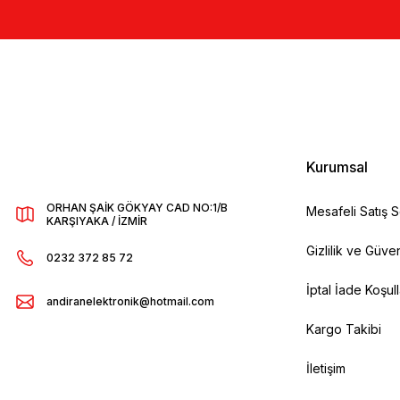
Kurumsal
ORHAN ŞAİK GÖKYAY CAD NO:1/B
Mesafeli Satış 
KARŞIYAKA / İZMİR
Gizlilik ve Güven
0232 372 85 72
İptal İade Koşull
andiranelektronik@hotmail.com
Kargo Takibi
İletişim