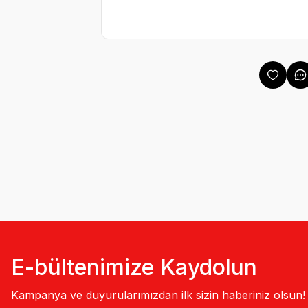
E-bültenimize Kaydolun
Kampanya ve duyurularımızdan ilk sizin haberiniz olsun!