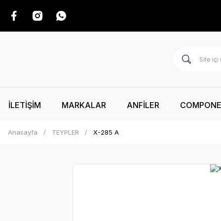
İLETİŞİM
MARKALAR
ANFİLER
COMPON
Anasayfa
TEYPLER
X-285 A