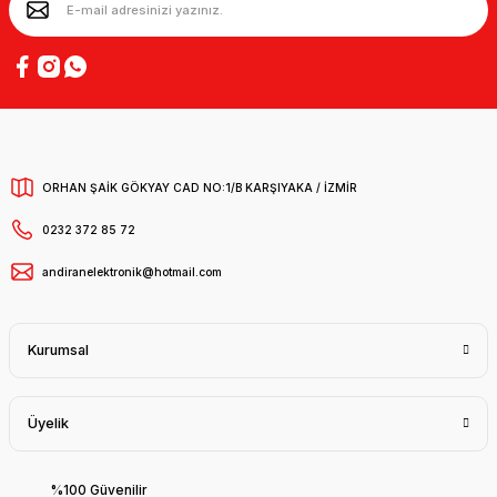
ORHAN ŞAİK GÖKYAY CAD NO:1/B KARŞIYAKA / İZMİR
0232 372 85 72
andiranelektronik@hotmail.com
Kurumsal
Üyelik
%100 Güvenilir