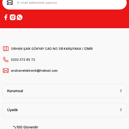
ORHAN ŞAİK GÖKYAY CAD NO:1/B KARŞIYAKA / İZMİR
0232 372 85 72
andiranelektronik@hotmail.com
Kurumsal
Üyelik
%100 Güvenilir