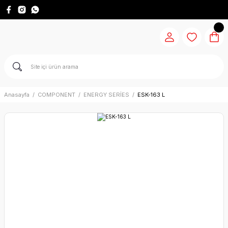
Anasayfa
COMPONENT
ENERGY SERİES
ESK-163 L