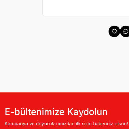
E-bültenimize Kaydolun
Kampanya ve duyurularımızdan ilk sizin haberiniz olsun!