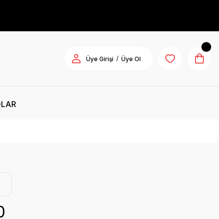
/
Üye Girişi
Üye Ol
OLAR
0