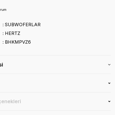
orum
SUBWOFERLAR
HERTZ
BHKMPVZ6
si
çenekleri