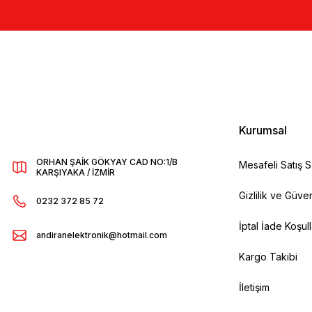
Kurumsal
ORHAN ŞAİK GÖKYAY CAD NO:1/B
Mesafeli Satış 
KARŞIYAKA / İZMİR
Gizlilik ve Güven
0232 372 85 72
İptal İade Koşull
andiranelektronik@hotmail.com
Kargo Takibi
İletişim