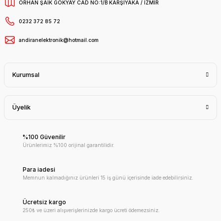
ORHAN ŞAİK GÖKYAY CAD NO:1/B KARŞIYAKA / İZMİR
0232 372 85 72
andiranelektronik@hotmail.com
Kurumsal
Üyelik
%100 Güvenilir
Ürünlerimiz %100 orijinal garantilidir.
Para iadesi
Memnun kalmadığınız ürünleri 15 iş günü içerisinde iade edebilirsiniz.
Ücretsiz kargo
250₺ ve üzeri alışverişlerinizde kargo ücreti ödemezsiniz.