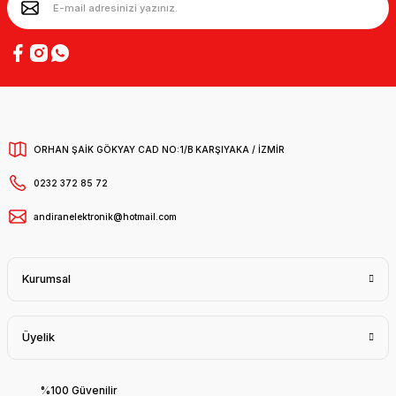
ORHAN ŞAİK GÖKYAY CAD NO:1/B KARŞIYAKA / İZMİR
0232 372 85 72
andiranelektronik@hotmail.com
Kurumsal
Üyelik
%100 Güvenilir